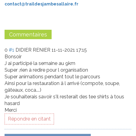
n
contact@traildesjambesallaire.fr
Commentaires
0
#1
DIDIER RENIER
11-11-2021 17:15
Bonsoir
J ai participé la semaine au 9km
Super ,rien à redire pour l organisation
Super animations pendant tout le parcours
Ainsi pour la restauration â l arrivé (compote, soupe,
gâteaux, coca....)
Je souhaiterais savoir s'il resterait des tee shirts à tous
hasard
Merci
Répondre en citant