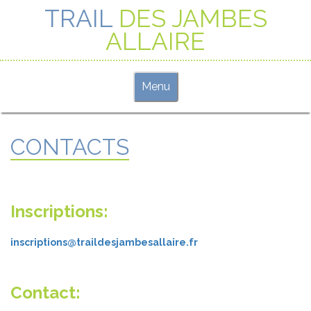
TRAIL
DES JAMBES
ALLAIRE
T
Menu
o
g
g
CONTACTS
l
e
n
a
Inscriptions:
v
i
g
inscriptions@traildesjambesallaire.fr
a
t
i
Contact:
o