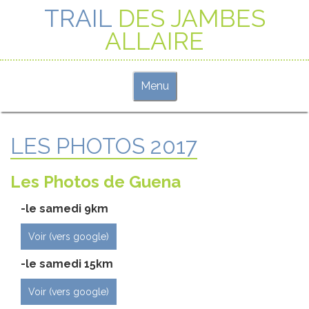
TRAIL
DES JAMBES
ALLAIRE
T
Menu
o
g
g
LES PHOTOS 2017
l
e
n
Les Photos de Guena
a
v
-le samedi 9km
i
g
Voir (vers google)
a
​-le samedi 15km
t
i
Voir (vers google)
o