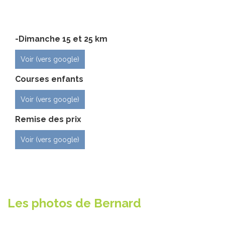
n
-Dimanche 15 et 25 km
Voir (vers google)
Courses enfants
Voir (vers google)
Remise des prix
Voir (vers google)
Les photos de Bernard